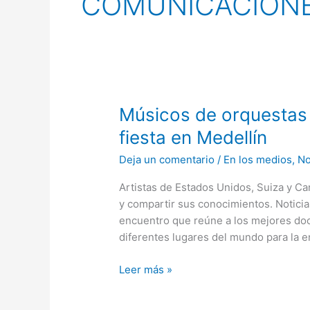
COMUNICACION
Músicos
Músicos de orquestas 
de
fiesta en Medellín
orquestas
Deja un comentario
/
En los medios
,
No
internacionales
están
Artistas de Estados Unidos, Suiza y Ca
de
y compartir sus conocimientos. Notici
fiesta
encuentro que reúne a los mejores doc
en
diferentes lugares del mundo para la e
Medellín
Leer más »