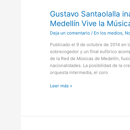
Gustavo
Gustavo Santaolalla in
Santaolalla
Medellín Vive la Músic
inauguró
Deja un comentario
/
En los medios
,
No
anoche
el
Publicado el 9 de octubre de 2014 en 
Festival
sobrecogedor y un final eufórico acomp
Medellín
de la Red de Músicas de Medellín, fus
Vive
nacionalidades. La posibilidad de la c
la
orquesta intermedia, el coro
Música
Leer más »