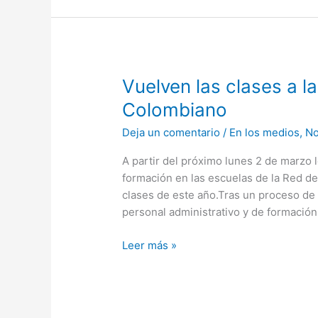
Vuelven
Vuelven las clases a l
las
Colombiano
clases
Deja un comentario
/
En los medios
,
No
a
las
A partir del próximo lunes 2 de marzo 
escuelas
formación en las escuelas de la Red de
de
clases de este año.Tras un proceso de 
música.
personal administrativo y de formación
El
Colombiano
Leer más »