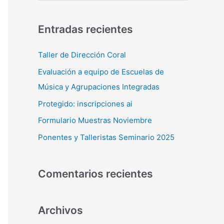
u
s
Entradas recientes
c
a
Taller de Dirección Coral
r
Evaluación a equipo de Escuelas de
p
Música y Agrupaciones Integradas
o
Protegido: inscripciones ai
r
Formulario Muestras Noviembre
:
Ponentes y Talleristas Seminario 2025
Comentarios recientes
Archivos