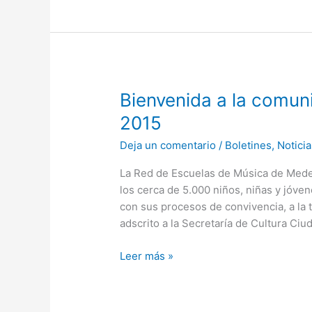
Bienvenida
Bienvenida a la comuni
a
2015
la
Deja un comentario
/
Boletines
,
Noticia
comunidad
estudiantil
La Red de Escuelas de Música de Medell
y
los cerca de 5.000 niños, niñas y jóve
familias
con sus procesos de convivencia, a la
2015
adscrito a la Secretaría de Cultura Ci
Leer más »