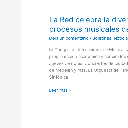
La
La Red celebra la dive
Red
procesos musicales de
celebra
Deja un comentario
/
Boletines
,
Noticia
la
diversidad
IV Congreso Internacional de Música pa
y
programación académica y conciertos co
riqueza
Jueves de notas, Conciertos de ciudad
de
de Medellín y más. La Orquesta de Tan
los
Sinfónica
procesos
musicales
Leer más »
del
país