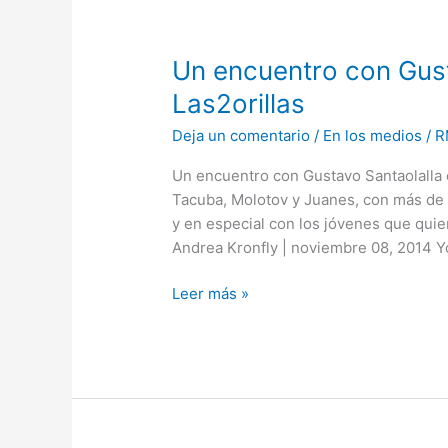
Un
Un encuentro con Gust
encuentro
Las2orillas
con
Deja un comentario
/
En los medios
/
R
Gustavo
Santaolalla
Un encuentro con Gustavo Santaolalla e
en
Tacuba, Molotov y Juanes, con más de
Medellín.
y en especial con los jóvenes que qui
Las2orillas
Andrea Kronfly | noviembre 08, 2014 
Leer más »