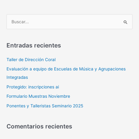
B
u
s
Entradas recientes
c
a
Taller de Dirección Coral
r
Evaluación a equipo de Escuelas de Música y Agrupaciones
p
Integradas
o
Protegido: inscripciones ai
r
Formulario Muestras Noviembre
:
Ponentes y Talleristas Seminario 2025
Comentarios recientes