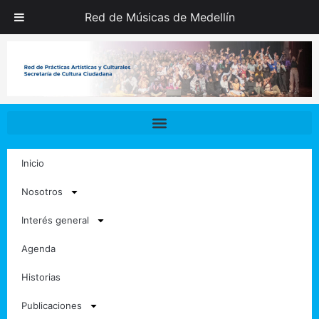
Ir
Red de Músicas de Medellín
al
contenido
Inicio
Nosotros
Interés general
Agenda
Historias
Publicaciones