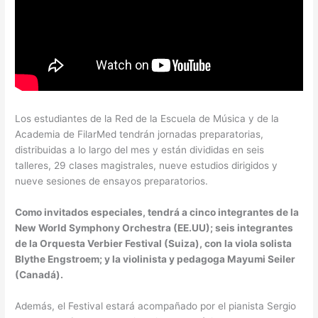
Los estudiantes de la Red de la Escuela de Música y de la
Academia de FilarMed tendrán jornadas preparatorias,
distribuidas a lo largo del mes y están divididas en seis
talleres, 29 clases magistrales, nueve estudios dirigidos y
nueve sesiones de ensayos preparatorios.
Como invitados especiales, tendrá a cinco integrantes de la
New World Symphony Orchestra (EE.UU); seis integrantes
de la Orquesta Verbier Festival (Suiza), con la viola solista
Blythe Engstroem; y la violinista y pedagoga Mayumi Seiler
(Canadá).
Además, el Festival estará acompañado por el pianista Sergio