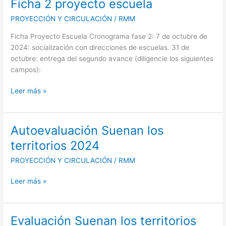
Ficha 2 proyecto escuela
Ficha
2
PROYECCIÓN Y CIRCULACIÓN
/
RMM
proyecto
escuela
Ficha Proyecto Escuela Cronograma fase 2: 7 de octubre de
2024: socialización con direcciones de escuelas. 31 de
octubre: entrega del segundo avance (diligencie los siguientes
campos):
Leer más »
Autoevaluación Suenan los
Autoevaluación
Suenan
territorios 2024
los
PROYECCIÓN Y CIRCULACIÓN
/
RMM
territorios
2024
Leer más »
Evaluación Suenan los territorios
Evaluación