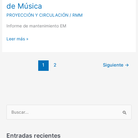
de
de Música
Mantenimiento
PROYECCIÓN Y CIRCULACIÓN
/
RMM
Escuelas
de
Informe de mantenimiento EM
Música
Leer más »
1
2
Siguiente
→
B
u
s
Entradas recientes