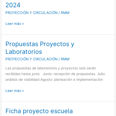
Suenan
2024
los
PROYECCIÓN Y CIRCULACIÓN
/
RMM
territorios
2024
Leer más »
Propuestas Proyectos y
Propuestas
Proyectos
Laboratorios
y
PROYECCIÓN Y CIRCULACIÓN
/
RMM
Laboratorios
Las propuestas de laboratorios y proyectos solo serán
recibidas hasta junio Junio: recepción de propuestas. Julio:
análisis de viabilidad Agosto: planeación e implementación
Leer más »
Ficha proyecto escuela
Ficha
proyecto