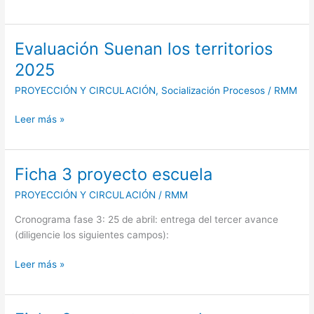
Evaluación Suenan los territorios
Evaluación
Suenan
2025
los
PROYECCIÓN Y CIRCULACIÓN
,
Socialización Procesos
/
RMM
territorios
2025
Leer más »
Ficha 3 proyecto escuela
Ficha
3
PROYECCIÓN Y CIRCULACIÓN
/
RMM
proyecto
escuela
Cronograma fase 3: 25 de abril: entrega del tercer avance
(diligencie los siguientes campos):
Leer más »