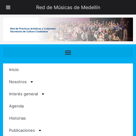
Ir
Red de Músicas de Medellín
al
contenido
Inicio
Nosotros
Interés general
Agenda
Historias
Publicaciones