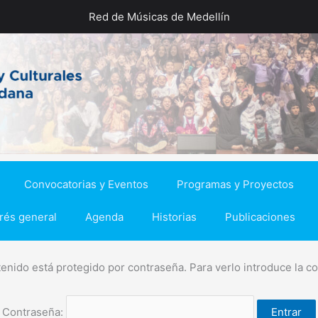
Red de Músicas de Medellín
Convocatorias y Eventos
Programas y Proyectos
erés general
Agenda
Historias
Publicaciones
enido está protegido por contraseña. Para verlo introduce la c
Contraseña: