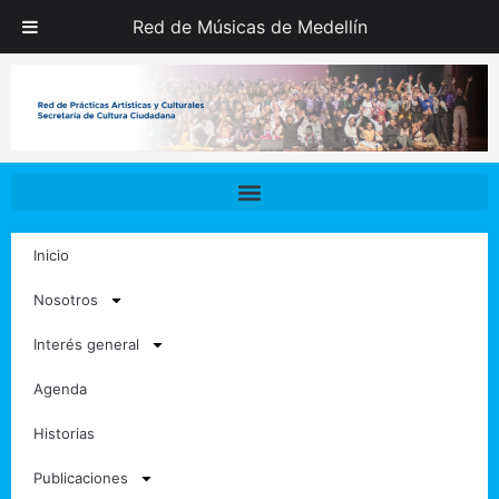
Ir
Red de Músicas de Medellín
al
contenido
Inicio
Nosotros
Interés general
Agenda
Historias
Publicaciones