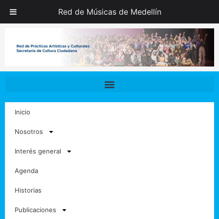
Ir
Red de Músicas de Medellín
al
contenido
Inicio
Nosotros
Interés general
Agenda
Historias
Publicaciones