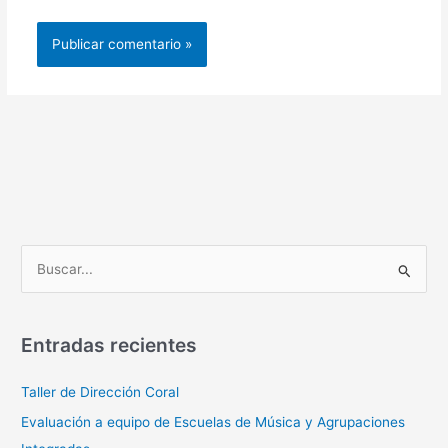
B
u
s
Entradas recientes
c
a
Taller de Dirección Coral
r
Evaluación a equipo de Escuelas de Música y Agrupaciones
p