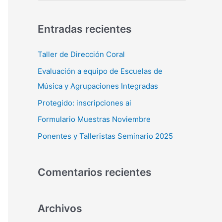
u
s
Entradas recientes
c
a
Taller de Dirección Coral
r
Evaluación a equipo de Escuelas de
p
Música y Agrupaciones Integradas
o
Protegido: inscripciones ai
r
Formulario Muestras Noviembre
:
Ponentes y Talleristas Seminario 2025
Comentarios recientes
Archivos