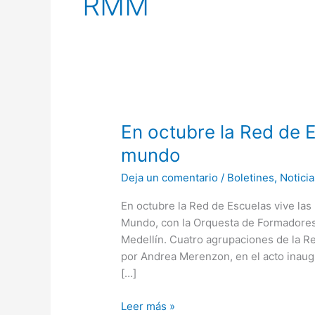
RMM
En
En octubre la Red de E
octubre
mundo
la
Deja un comentario
/
Boletines
,
Noticia
Red
de
En octubre la Red de Escuelas vive la
Escuelas
Mundo, con la Orquesta de Formadores.
vive
Medellín. Cuatro agrupaciones de la Re
las
por Andrea Merenzon, en el acto inaugu
músicas
[…]
del
mundo
Leer más »