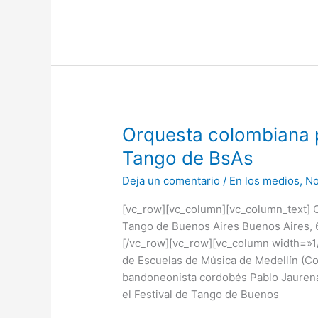
Orquesta
Orquesta colombiana p
colombiana
Tango de BsAs
participará
Deja un comentario
/
En los medios
,
No
en
Festival
[vc_row][vc_column][vc_column_text] O
de
Tango de Buenos Aires Buenos Aires, 6
Tango
[/vc_row][vc_row][vc_column width=»1/
de
de Escuelas de Música de Medellín (Col
BsAs
bandoneonista cordobés Pablo Jaurena,
el Festival de Tango de Buenos