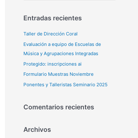
u
s
Entradas recientes
c
a
Taller de Dirección Coral
r
Evaluación a equipo de Escuelas de
p
Música y Agrupaciones Integradas
o
Protegido: inscripciones ai
r
Formulario Muestras Noviembre
:
Ponentes y Talleristas Seminario 2025
Comentarios recientes
Archivos