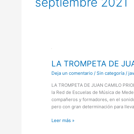
septiembre 2021
LA
TROMPETA
LA TROMPETA DE JU
DE
JUAN
Deja un comentario
/
Sin categoría
/
ja
CAMILO
PRIOLÓ
LA TROMPETA DE JUAN CAMILO PRIOLÓ 
la Red de Escuelas de Música de Medel
compañeros y formadores, en el sonido
pero con gran determinación para lleva
Leer más »