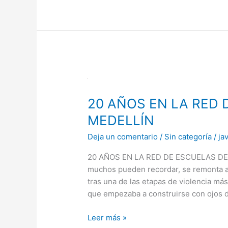
20
AÑOS
20 AÑOS EN LA RED 
EN
LA
MEDELLÍN
RED
Deja un comentario
/
Sin categoría
/
ja
DE
ESCUELAS
20 AÑOS EN LA RED DE ESCUELAS DE 
DE
muchos pueden recordar, se remonta a 
MÚSICA
tras una de las etapas de violencia má
DE
que empezaba a construirse con ojos d
MEDELLÍN
Leer más »