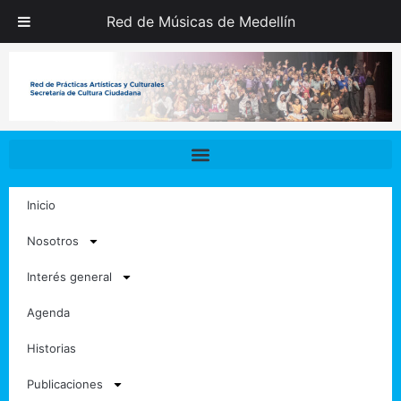
Ir
Red de Músicas de Medellín
al
contenido
Inicio
Nosotros
Interés general
Agenda
Historias
Publicaciones