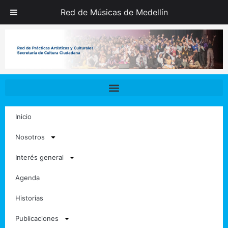
Ir
Red de Músicas de Medellín
al
contenido
Inicio
Nosotros
Interés general
Agenda
Historias
Publicaciones