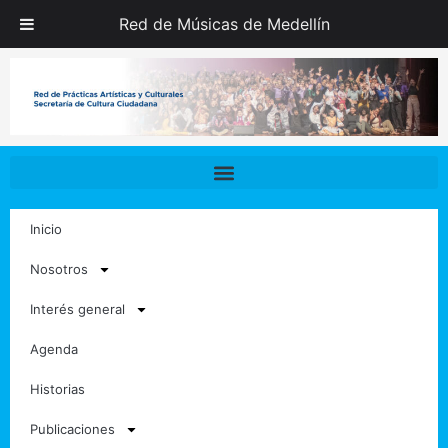
Ir
Red de Músicas de Medellín
al
contenido
Inicio
Nosotros
Interés general
Agenda
Historias
Publicaciones