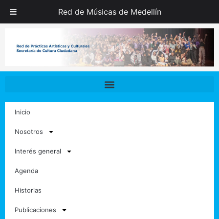
Ir
Red de Músicas de Medellín
al
contenido
Inicio
Nosotros
Interés general
Agenda
Historias
Publicaciones