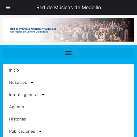
Ir
Red de Músicas de Medellín
al
contenido
Inicio
Nosotros
Interés general
Agenda
Historias
Publicaciones