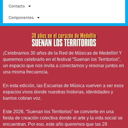
Contacto
Componentes
¡Celebramos 30 años de la Red de Músicas de Medellín! Y
queremos celebrarlo en el festival “Suenan los Territorios”,
un espacio que nos invita a conectarnos y resonar juntos en
una misma frecuencia.
En esta edición, las Escuelas de Música vuelven a ser esos
espacios vivos donde nuestras historias, identidades y
barrios cobran voz.
Este 2026, “Suenan los Territorios” se convierte en una
fiesta de creación colectiva donde el arte y la vida social se
encuentran. Por eso, este año queremos que las 29