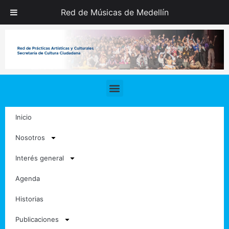
Ir
Red de Músicas de Medellín
al
contenido
Menu
Inicio
Nosotros
Interés general
Agenda
Historias
Publicaciones