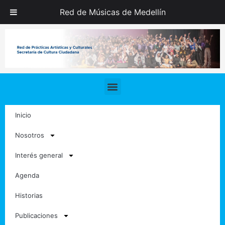
Ir
Red de Músicas de Medellín
al
contenido
Menu
Inicio
Nosotros
Interés general
Agenda
Historias
Publicaciones