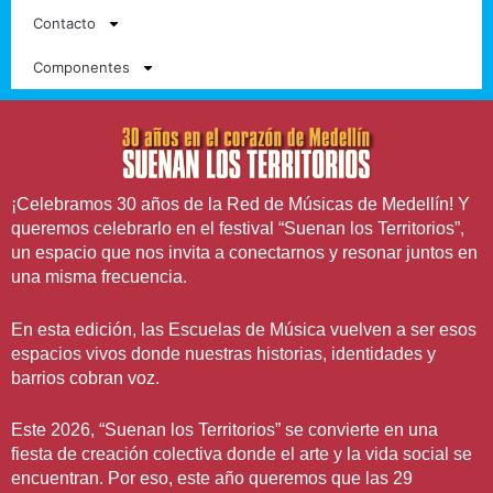
Contacto
Componentes
¡Celebramos 30 años de la Red de Músicas de Medellín! Y
queremos celebrarlo en el festival “Suenan los Territorios”,
un espacio que nos invita a conectarnos y resonar juntos en
una misma frecuencia.
En esta edición, las Escuelas de Música vuelven a ser esos
espacios vivos donde nuestras historias, identidades y
barrios cobran voz.
Este 2026, “Suenan los Territorios” se convierte en una
fiesta de creación colectiva donde el arte y la vida social se
encuentran. Por eso, este año queremos que las 29