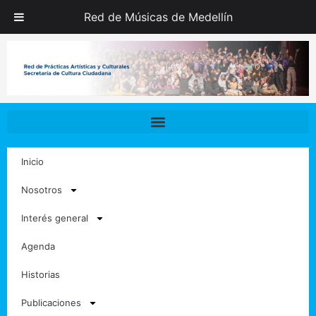
Ir
Red de Músicas de Medellín
al
contenido
Inicio
Nosotros
Interés general
Agenda
Historias
Publicaciones