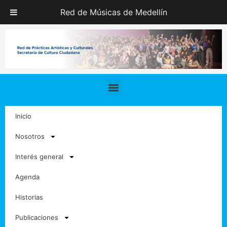
Ir
Red de Músicas de Medellín
al
contenido
Navegación
de
entradas
Menu
Inicio
Nosotros
Interés general
Agenda
Historias
Publicaciones