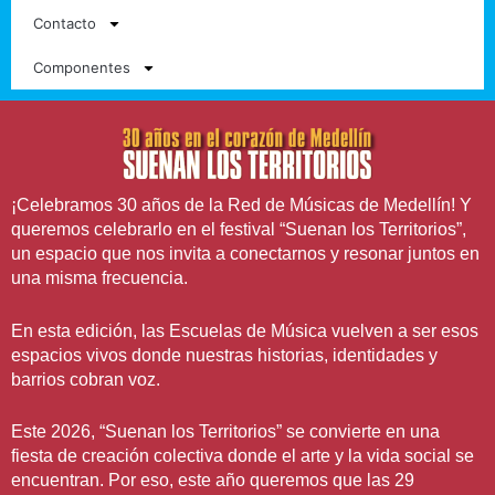
Contacto
Componentes
¡Celebramos 30 años de la Red de Músicas de Medellín! Y
queremos celebrarlo en el festival “Suenan los Territorios”,
un espacio que nos invita a conectarnos y resonar juntos en
una misma frecuencia.
En esta edición, las Escuelas de Música vuelven a ser esos
espacios vivos donde nuestras historias, identidades y
barrios cobran voz.
Este 2026, “Suenan los Territorios” se convierte en una
fiesta de creación colectiva donde el arte y la vida social se
encuentran. Por eso, este año queremos que las 29